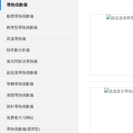
導熱係數儀
氣體導熱係數儀
教學型導熱係數儀
高溫導熱儀
熱常數分析儀
激光閃射法導熱儀
超低溫導熱係數儀
單麵導熱係數儀
液體導熱係數儀
探針導熱係數儀
免费看片污网站
導熱係數儀(通用型)